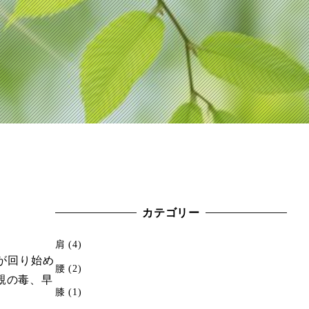
カテゴリー
肩
(4)
が回り始め
腰
(2)
親の毒、早
膝
(1)