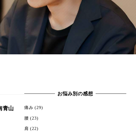
お悩み別の感想
痛み
(29)
南青山
腰
(23)
肩
(22)