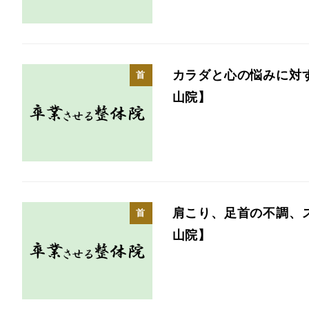
カラダと心の悩みに対
首
山院】
肩こり、足首の不調、
首
山院】