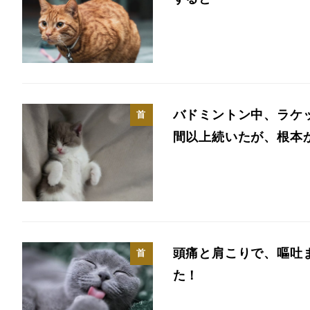
バドミントン中、ラケ
首
間以上続いたが、根本
頭痛と肩こりで、嘔吐
首
た！