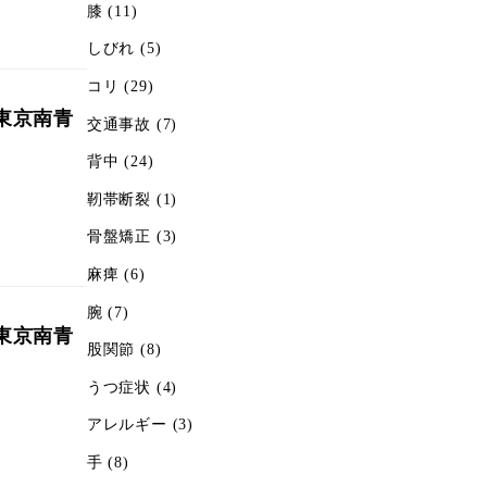
膝
(11)
しびれ
(5)
コリ
(29)
東京南青
交通事故
(7)
背中
(24)
靭帯断裂
(1)
骨盤矯正
(3)
麻痺
(6)
腕
(7)
東京南青
股関節
(8)
うつ症状
(4)
アレルギー
(3)
手
(8)