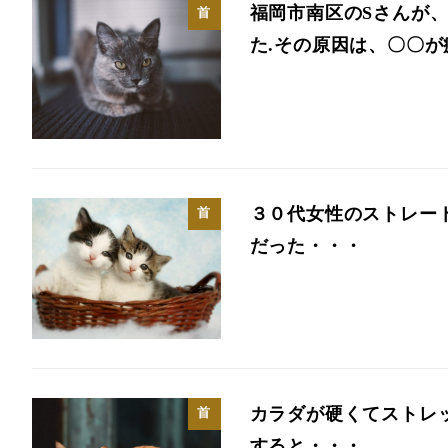
福岡市南区のSさんが
首
た.その原因は、〇〇
３０代女性のストレー
首
だった・・・
カラダが硬くてストレ
首
すると・・・